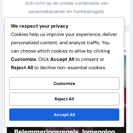
zich richt op de unieke combinatie van
savannebananen en honkbalregels.
We respect your privacy
Cookies help us improve your experience, deliver
personalized content, and analyze traffic. You
Related Post
can choose which cookies to allow by clicking
Customize
. Click
Accept All
to consent or
Savannah Banana Honkbal Spelregels
Reject All
to decline non-essential cookies.
Customize
Reject All
Accept All
Savannah Banana Baseball:
Belemmeringsregels, Inmenging