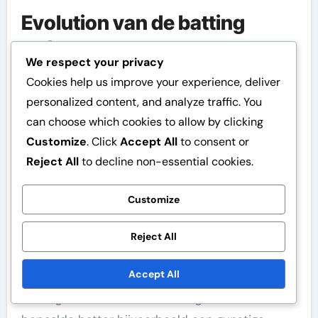
Evolution van de batting
order
We respect your privacy
De batting order
voor de
Savannah Bananas is
Cookies help us improve your experience, deliver
ontworpen om spanning en strategie te
personalized content, and analyze traffic. You
maximaliseren. In tegenstelling tot traditioneel
can choose which cookies to allow by clicking
honkbal, waar de line-up vastligt, staat het de
Customize
. Click
Accept All
to consent or
Bananas toe om een meer flexibele batting
Reject All
to decline non-essential cookies.
order te hebben. Deze flexibiliteit stelt coaches
Customize
in staat om hun strategie aan te passen op
basis van de spelsituatie en de tegenstander.
Reject All
Spelers kunnen in en uit de batting order
Accept All
worden gewisseld, wat een extra laag van
strategie voor coaches toevoegt. Als een